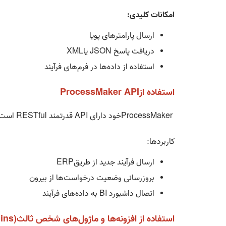
امکانات کلیدی
:
ارسال پارامترهای پویا
دریافت پاسخ
JSON
یا
XML
استفاده از داده‌ها در فرم‌های فرآیند
استفاده از
ProcessMaker API
ProcessMaker
خود دارای
API
قدرتمند
RESTful
است ک
کاربردها
:
ارسال فرآیند جدید از طریق
ERP
بروزرسانی وضعیت درخواست‌ها از بیرون
اتصال داشبورد
BI
به داده‌های فرآیند
استفاده از افزونه‌ها و ماژول‌های شخص ثالث
ins)