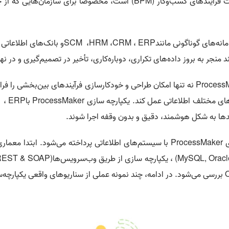
ت فرآیندهای کسب‌وکار
(BPM)
است، مخصوصاً برای سازمان‌هایی که از چ
انه‌های گوناگونی مانند
ERP
،
CRM
،
HRM
،
SCM
و بانک‌های اطلاعاتی
اند منجر به بروز داده‌های تکراری، دوباره‌کاری، تأخیر در تصمیم‌گیری و در
Process
نه تنها امکان طراحی و خودکارسازی فرآیندهای بین‌بخشی را فراه
های مختلف اطلاعاتی عمل کند. یکپارچه سازی
ProcessMaker
با
ERP
،
M
دها به شکل هوشمند، دقیق و بدون وقفه اجرا شوند
.
ی
ProcessMaker
با سیستم‌های اطلاعاتی پرداخته می‌شود. ابتدا معماری
(MySQL, Oracl
، یکپارچه سازی از طریق وب‌سرویس‌ها
REST & SOAP)
O
بررسی می‌شود. در ادامه، چند نمونه عملی از سناریوهای واقعی یکپارچه‌