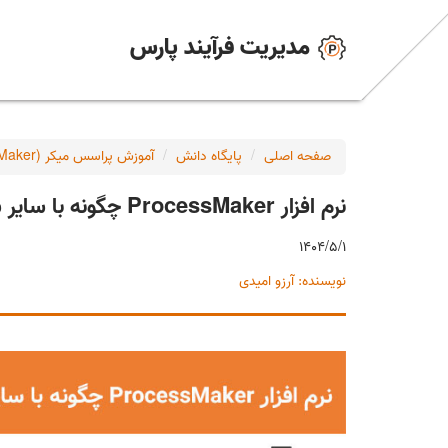
مدیریت فرآیند پارس
صفحه اصلی
پایگاه دانش
آموزش پراسس میکر (ProcessMaker)
نرم افزار ProcessMaker چگونه با سایر سیستم‌های اطلاعاتی همچون ERP، CRM یکپارچه می شود؟
1404/5/1
نویسنده: آرزو امیدی