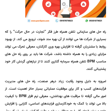
اطلاعات تماس
آموزش مدلسازی فرآیند حوزه محصولات نفتی در ورژن 4 نرم افزار ProcessMaker
پیاده سازی و ساخت فرآیند در BPMS
مشاوره، تحلیل و مدلسازی فرآیندها با استاندارد BPMN2.0
درخواست جلسه دمو و مشاوره BPM
آموزش پیاده سازی یک فرآیند ساختمانی در نرم افزار ProcessMaker
هوش تجاری و فرآیندکاوی
درخواست جلسه دمو و مشاوره BPMS
آموزش مدلسازی فرآیند پرداخت وجه کشتی در نرم افزار ProcessMaker
آموزش مدلسازی فرآیند درخواست ماموریت در نرم افزار Bizagi
راه حل های سازمانی تلفن همراه طرز فکر "تجارت در حال حرکت" را که
بسیاری از شرکت ها می توانند از آن بهره مند شوند، ترویج می کند. از بهبود
آموزش مدلسازی فرآیند اعلام سفارش صادرات در نرم افزار Bizagi
روابط با مشتریان گرفته تا افزایش بهره وری کارکنان، معرفی تحرک می تواند
آموزش مدلسازی فرآیند درخواست خرید کالا در نرم افزار Bizagi
مزایای زیادی را به همراه داشته باشد، شرکت ها باید بر روی راه حل های
معنای حقیقی IT در سازمان های امروز (معماری سازمانی IT)
مناسب
BPM
تلفن همراه سرمایه گذاری کنند تا از نیازهای گردش کار خود
پشتیبانی کنند.
امروزه به دلیل وجود رقابت زیاد درهر صنعت، راه حل های مدیریت
فرآیندهای کسب و کار برای موفقیت عملیاتی بسیار حائز اهمیت است. از
امور مالی گرفته تا مراقبت های بهداشتی، معرفی نرم افزار
BPM
با کیفیت
بالا می تواند با کمک به خودکارسازی فرایندهای اساسی، کارایی را افزایش