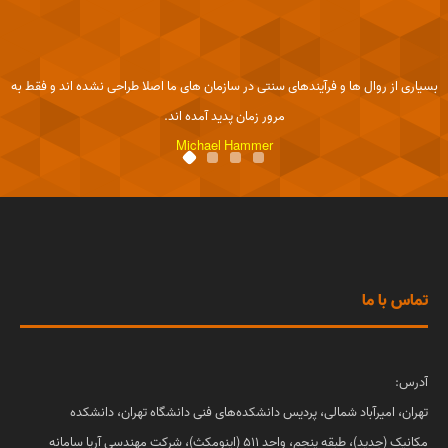
با انگیزه و یک ساختار شکن باشید.
Michael Hammer
بسیاری از روال ها و فرآیندهای سنتی در سازمان های ما اصلا طراحی نشده اند و فقط به
مرور زمان پدید آمده اند.
Michael Hammer
به جای استفاده از فرآیندهای منسوخ و قدیمی در سیستم های نرم افزاری روز، باید ابتدا
آن ها را از نو طراحی کرد.
Michael Hammer
چیزی بیهوده تر و بدتر از این نیست که ما کاری را با زحمت و کارآیی بیش تر انجام دهیم
که اصلا نیازی به انجام دادن آن نیست.
تماس با ما
Peter Drucker
برای موفقیت در مهندسی مجدد فرآیندها، شما در سازمان خود باید یک مروج، یک شخص
آدرس:
با انگیزه و یک ساختار شکن باشید.
تهران، امیرآباد شمالی، پردیس دانشکده‌های فنی دانشگاه تهران، دانشکده
Michael Hammer
مکانیک (جدید)، طبقه پنجم، واحد 511 (اینومکث)، شرکت مهندسی آریا سامانه
بسیاری از روال ها و فرآیندهای سنتی در سازمان های ما اصلا طراحی نشده اند و فقط به