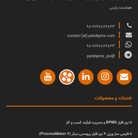
هوشمند پارس
مرور زمان پدید آمده اند.
Michael Hammer
98-9197879823
contact [at] parsbpms.com
98-9197879823
@parsbpms_pv
خدمات و محصولات
ο
نرم افزار BPMS و مدیریت فرآیند کسب و کار
ο
فارسی ساز ورژن 4 نرم افزار پروسس میکر (ProcessMaker 4)