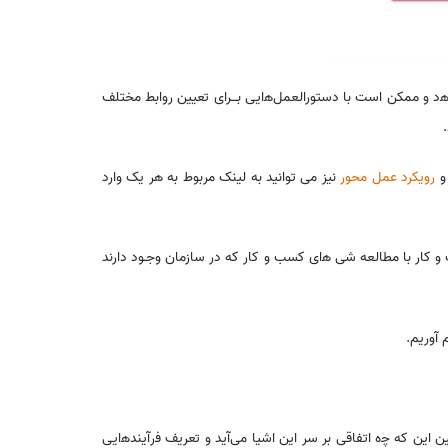
د و ممکن است با دستوراﻟﻌﻤﻞﻫایی بـــرای تعیین روابط مختلف
رویکرد عمل محور
نیز می توانید به لینک مربوط به هر یک وارد
به ﺻﻮرﺕ نمودار کلاس UML. پس از ﺁن معماری ﻓرﺁیند کسب و کار با مطالعه شی ﻫای کسب و کار که در سازمان وﺟـﻮد دارند
 آوریم
.
 این که ﭼه اتفاقی بر سر این اشیا میﺁید و تعریف ﻓرﺁیندﻫایی