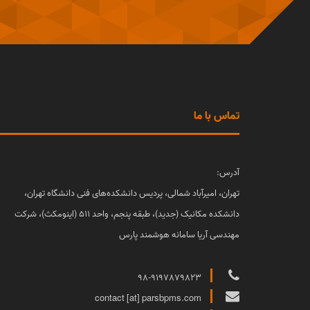
به جای استفاده از ف
چیزی بیهوده تر و بدتر از ا
تماس با ما
برای موفقیت در مهندسی 
آدرس:
تهران، امیرآباد شمالی، پردیس دانشکده‌های فنی دانشگاه تهران،
دانشکده مکانیک (جدید)، طبقه پنجم، واحد 511 (اینومکث)، شرکت
بسیاری از روال ها 
مهندسی آریا سامانه هوشمند پارس
98-9197879823
contact [at] parsbpms.com