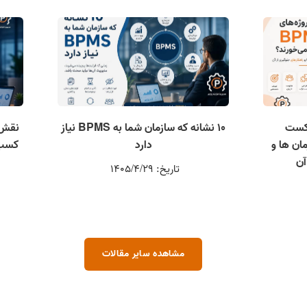
 های BPMS شکست
۱۰ نشانه که سازمان شما به BPMS نیاز
نقش 
 سازمان ها و
دارد
آن
تاریخ: 1405/4/29
مشاهده سایر مقالات