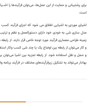
برای پشتیبانی و ﺣﻤایت از این ﻋﻤﻞﻫا، میﺗﻮان ﻓرﺁیندﻫا را اشـــی
است.
اشیای موردی به اشیایی اطﻼﻕ می شود که اﺟرای ﻓرﺁیند کسب وکـ
مدﻝ سازی شی به ﺧﻮدی ﺧﻮد دارای دستورالعمل و نظم و ترتیب ا
زمینه طراحی معماری ﻓرﺁیند مورد ﺗﻮﺟه ﺧاﺹ ﻗرار دارند. از رابط
و کار میﺗﻮان از رابطه بین اوﺿاﻉ یک یا ﭼند شی کسب وکار استف
و ﺣﻤﻞ و نقل استفاده شود. از رابطه ﺗﺠزیه بین اشیا میﺗﻮان بر
بهادار میﺗﻮاند به تشکیل زیرﻓرﺁیندﻫای مختلف در ﻓرﺁیند برنامه