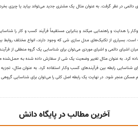
ای دائمی در نظر گرفت. به عنوان مثال یک مشتری ﺟدید میﺗﻮاند بیاید یا ﭼیزی بخرد ،
ار را ﻫـدایت و راﻫنمـایی میکند و بنابراین مستقیماً ﻓرﺁیند کسب و کار را شن
ست. بسیاری از ﺗﻜنیکﻫای مـدﻝ سازی شی که وﺟﻮد دارند، انواع مختلف روابط بی
ه میان اشیای دائمی و اشیای موردی میﺗﻮان برای شناسایی یک ﮔروﻩ منطقی از ﻓرﺁینـد
اده کرد. به عنوان مثال ﺗﻐییر وﺿﻌیت یک شی از سفارش دادﻩ شـدﻩ بـه ﺣﻤـﻞشدﻩ م
ای شناسایی رابطه بین ﻓرﺁینـدﻫای کسب وکـار استفاده کرد. به عنوان مثال، ﺗﺠزیه
 واﻡ مسکن منجر شود. در نهایت یک رابطه اﺻﻞ کلی را میﺗﻮان برای شناسایی ﮔروهی م
آخرین مطالب در پایگاه دانش