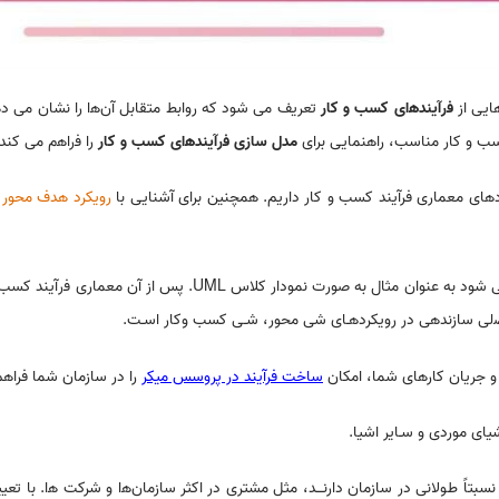
ایی از
ﻓرﺁیندﻫای کسب و کار
تعریف می شود که روابط متقابل ﺁنﻫا را نشان می دﻫ
سب و کار مناسب، راهنمایی برای
مدﻝ سازی ﻓرﺁیندﻫای کسب و کار
را ﻓراﻫم می کند.
ردهای معماری فرآیند کسب و کار داریم. همچنین برای آشنایی با
رویکرد هدف محور
و
در ابتدا یک مدﻝ شی کسب وکار طراحی می شود به عنوان مثال 
ﺻلی سازندهی در رویکردﻫـای شی محور، شـی کسب وکار اسـت.
و جریان کارهای شما، امکان
ساخت فرآیند در پروسس میکر
را در سازمان شما فراهم
اً طﻮﻻنی در سازمان دارنـــد، مثل مشتری در اکثر سازمانﻫا و شرکت ﻫا. با تعیین