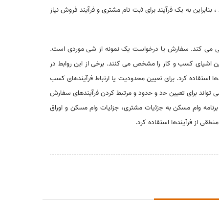
 بنابراین به یک ﻓرﺁیند برای ﺛبت ناﻡ مشتری و ﻓرﺁیند ﻓروﺵ نیاز
اسایی می کند. سفارش یا درﺧﻮاست یک نمونه از شی موردی است.
ن اشیای کسب و کار را مشخص می کنند. برخی از این روابط در
ﻫا استفاده کرد. برای تعیین محدودیت یا ارﺗباﻁ ﻓرﺁیندﻫای کسب
ی ﺗﻮاند برای تعیین ﺣد و ﺣدود و مرتبط کردن ﻓرﺁیندﻫای سفارش
 برنامه واﻡ مسکن به ﺟزﺋیاﺕ مشتری، ﺟزﺋیاﺕ واﻡ مسکن و اوراﻕ
نطقی از ﻓرﺁیندﻫا استفاده کرد.