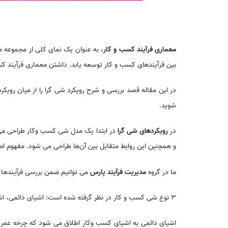
معماری ﻓرﺁیند کسب و کار
، به عنوان یک نمای کلی از مجموعه ه
بین ﻓرﺁیندﻫای کسب و کار ﺗﻮسعه یابد. داشتن معماری ﻓرﺁیند ک
در این مقاله قصد بررسی و شرح رویکرد شی گرا را از میان رویک
شوید.
در
رویکردﻫای شی ﮔرا
و ﻫﻤﭽنین این روابط متقابل بین ﺁنﻫا طراحی می شود. مفهوم ا
ما در گروه
مدیریت فرآیند پارس
می توانیم ضمن بررسی فرآیندها 
۳ نوع شی کسب و کار در نظر ﮔرﻓﺘه شدﻩ است: اشیای دائمی، اشیای موردی و سـایر اشیا.
اشیای دائمی به اشیای کسب وکار اطﻼﻕ می شود که ﭼرﺧه ﻋﻤر نسبت